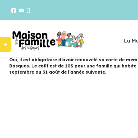
Passer
au
contenu
Bascule
La Ma
de
la
zone
Oui, il est obligatoire d’avoir renouvelé sa carte de mem
de
Basques. Le coût est de 10$ pour une famille qui habit
la
septembre au 31 août de l’année suivante.
AOÛT
12
barre
coulissante
11 H 30 Min
-
13 H 30 Min
Pique-nique à la grève Morency – Trois-Pistol
AOÛT
13
9 H 00 Min
-
12 H 00 Min
Les matins au parc