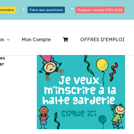
?
*
r membre
Foire aux questions
Rapport annuel 2021-2022
on
Mon Compte
OFFRES D’EMPLOI
des
er
ouvrez notre
ogrammation
Des Heures De Plaisirs!