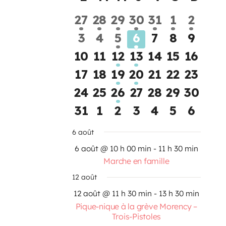
Calendrier
1
1
1
1
1
1
1
27
28
29
30
31
1
2
de
évènement
évènement
évènement
évènement
évènement
évèneme
évène
0
0
1
1
0
0
0
3
4
5
6
7
8
9
Évènements
évènements
évènements
évènement
évènement
évènements
évèneme
évène
0
0
1
1
0
0
0
10
11
12
13
14
15
16
évènements
évènements
évènement
évènement
évènements
évènemen
évène
0
0
1
1
0
0
0
17
18
19
20
21
22
23
évènements
évènements
évènement
évènement
évènements
évènemen
évène
0
0
1
0
0
0
0
24
25
26
27
28
29
30
évènements
évènements
évènement
évènements
évènements
évènemen
évène
0
0
0
0
0
0
0
31
1
2
3
4
5
6
évènements
évènements
évènements
évènements
évènements
évèneme
évène
6 août
6 août @ 10 h 00 min
-
11 h 30 min
Marche en famille
12 août
12 août @ 11 h 30 min
-
13 h 30 min
Pique-nique à la grève Morency –
Trois-Pistoles