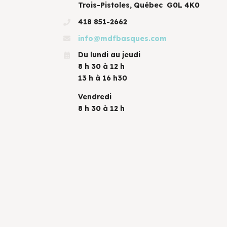
Trois-Pistoles, Québec G0L 4K0
418 851-2662
info@mdfbasques.com
Du lundi au jeudi
8 h 30 à 12 h
13 h à 16 h30
Vendredi
8 h 30 à 12 h