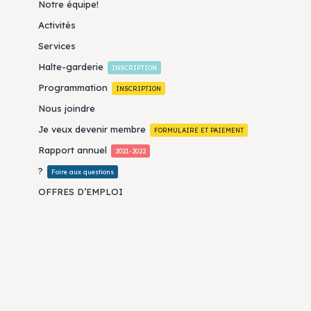
Notre équipe!
Activités
Services
Halte-garderie
INSCRIPTION
Programmation
INSCRIPTION
Nous joindre
Je veux devenir membre
FORMULAIRE ET PAIEMENT
Rapport annuel
2021-2022
?
Foire aux questions
OFFRES D’EMPLOI