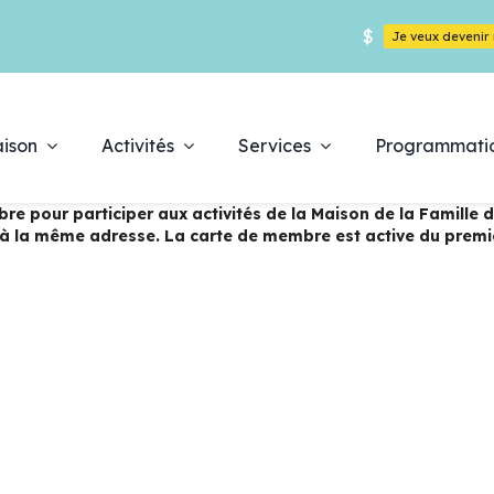
$
Je veux deveni
ison
Activités
Services
Programmati
bre pour participer aux activités de la Maison de la Famille 
e à la même adresse. La carte de membre est active du premi
Déc
es
pr