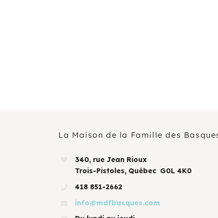
AOÛT
19
11 H 30 Min
-
13 H 30 Min
Pique-nique au parc poisson – Trois-Pistoles
AOÛT
20
10 H 00 Min
-
11 H 30 Min
Marche en famille
Voir Le Calendrier
La Maison de la Famille des Basque
340, rue Jean Rioux
Trois-Pistoles, Québec G0L 4K0
418 851-2662
info@mdfbasques.com