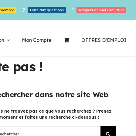
?
*
r membre
Foire aux questions
Rapport annuel 2021-2022
on
Mon Compte
OFFRES D’EMPLOI
e pas !
ouvrez notre
chercher dans notre site Web
ogrammation
s ne trouvez pas ce que vous recherchez ? Prenez
moment et faites une recherche ci-dessous !
Des Heures De Plaisirs!
hercher: