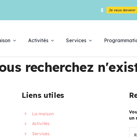
$
Je veux deveni
ison
Activités
Services
Programmati
ous recherchez n'exist
Déc
Liens utiles
Re
es
pr
Vou
La maison
un 
Activités
Rec
Services