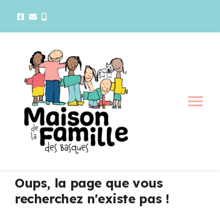
Passer
au
contenu
Tog
Nav
La maison
Activités
Oups, la page que vous
recherchez n'existe pas !
Services