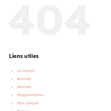
404
Programmation
Mon Compte
Panier
Liens utiles
OFFRES D’EMPLOI
La maison
Activités
Services
Programmation
Mon Compte