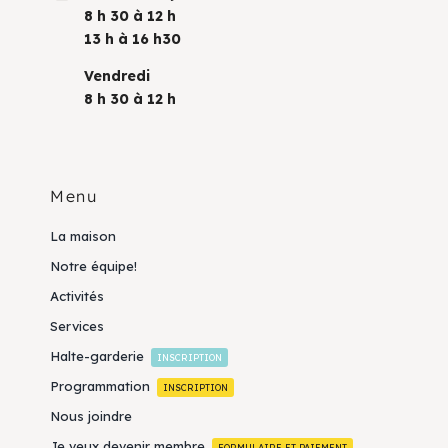
8 h 30 à 12 h
13 h à 16 h30
Vendredi
8 h 30 à 12 h
Menu
La maison
Notre équipe!
Activités
Services
Halte-garderie
INSCRIPTION
Programmation
INSCRIPTION
Nous joindre
Je veux devenir membre
FORMULAIRE ET PAIEMENT