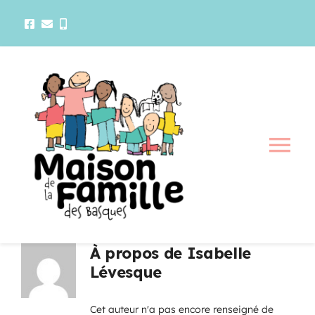
Passer
au
contenu
Tog
Nav
La maison
Activités
À propos de
Isabelle
Lévesque
Services
Cet auteur n'a pas encore renseigné de