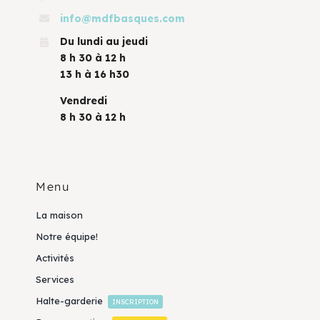
info@mdfbasques.com
Du lundi au jeudi
8 h 30 à 12 h
13 h à 16 h30
Vendredi
8 h 30 à 12 h
Menu
La maison
Notre équipe!
Activités
Services
Halte-garderie
INSCRIPTION