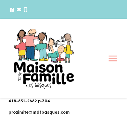
Passer
au
contenu
Tog
Nav
La maison
Activités
418-851-2662 p.304
proximite@mdfbasques.com
Services