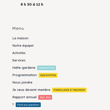
8 h 30 à 12 h
Menu
La maison
Notre équipe!
Activités
Services
Halte-garderie
INSCRIPTION
Programmation
INSCRIPTION
Nous joindre
Je veux devenir membre
FORMULAIRE ET PAIEMENT
Rapport annuel
2021-2022
?
Foire aux questions