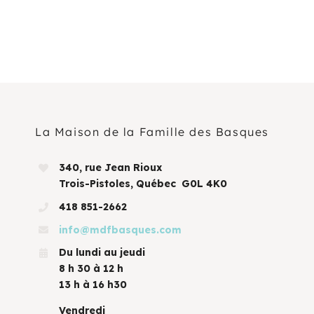
Programmation
Mon Compte
Panier
La Maison de la Famille des Basques
OFFRES D’EMPLOI
340, rue Jean Rioux
Trois-Pistoles, Québec G0L 4K0
418 851-2662
info@mdfbasques.com
Du lundi au jeudi
8 h 30 à 12 h
13 h à 16 h30
Vendredi