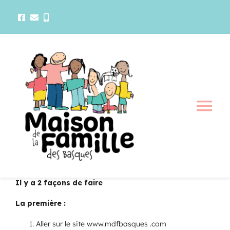
Passer
au
contenu
Tog
Nav
La maison
Activités
Il y a 2 façons de faire
La première :
Services
Aller sur le site www.mdfbasques .com