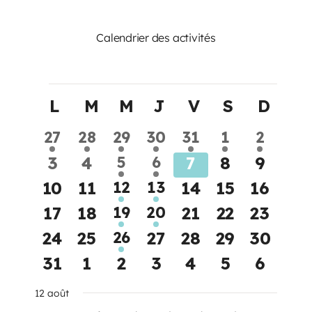
Calendrier des activités
Évènements
Calendrier
L
lundi
M
mardi
M
mercredi
J
jeudi
V
vendredi
S
samedi
D
dima
de
1
1
1
1
1
1
1
27
28
29
30
31
1
2
Évènements
évènement
évènement
évènement
évènement
évènement
évènement
évènem
0
0
1
1
0
0
0
3
4
5
6
7
8
9
évènement
évènement
évènements
évènements
évènements
évènement
évène
0
0
1
1
0
0
0
10
11
12
13
14
15
16
évènement
évènement
évènements
évènements
évènements
évènement
évènem
0
0
1
1
0
0
0
17
18
19
20
21
22
23
évènement
évènement
évènements
évènements
évènements
évènement
évènem
0
0
1
0
0
0
0
24
25
26
27
28
29
30
évènement
évènements
évènements
évènements
évènements
évènement
évènem
0
0
0
0
0
0
0
31
1
2
3
4
5
6
évènements
évènements
évènements
évènements
évènements
évènement
évène
12 août