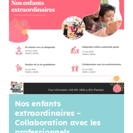
Programmation
Mon Compte
Panier
OFFRES D’EMPLOI
Nos enfants
extraordinaires –
Collaboration avec les
professionnels