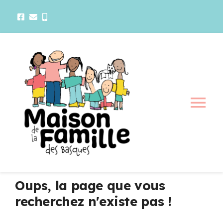
Passer
au
contenu
Tog
Nav
La maison
Activités
Oups, la page que vous
recherchez n'existe pas !
Services