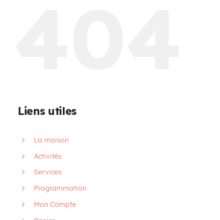
404
Programmation
Mon Compte
Panier
Liens utiles
OFFRES D’EMPLOI
La maison
Activités
Services
Programmation
Mon Compte