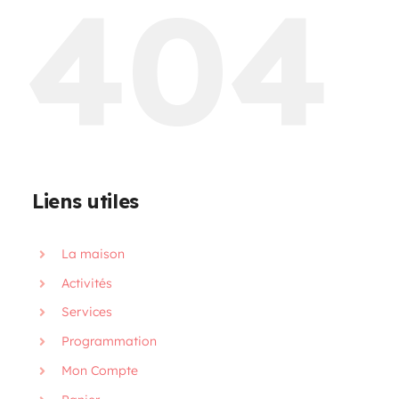
404
Programmation
Mon Compte
Panier
Liens utiles
OFFRES D’EMPLOI
La maison
Activités
Services
Programmation
Mon Compte