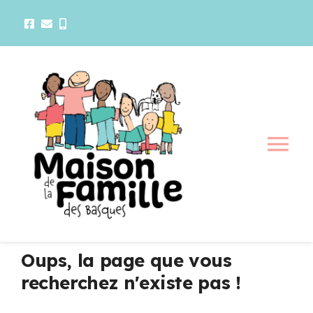
Passer
au
contenu
Tog
Nav
La maison
Activités
Oups, la page que vous
recherchez n'existe pas !
Services