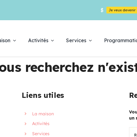
$
Je veux deveni
ison
Activités
Services
Programmati
ous recherchez n'exist
Déc
Liens utiles
Re
es
pr
Vou
La maison
un 
Activités
Rec
Services