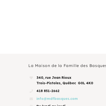
AOÛT
19
11 H 30 Min
-
13 H 30 Min
Pique-nique au parc poisson – Trois-Pistoles
AOÛT
20
10 H 00 Min
-
11 H 30 Min
Marche en famille
Voir Le Calendrier
La Maison de la Famille des Basque
340, rue Jean Rioux
Trois-Pistoles, Québec G0L 4K0
418 851-2662
info@mdfbasques.com