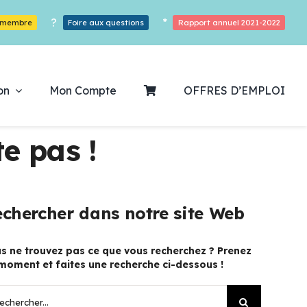
?
*
r membre
Foire aux questions
Rapport annuel 2021-2022
on
Mon Compte
OFFRES D’EMPLOI
e pas !
ouvrez notre
chercher dans notre site Web
ogrammation
s ne trouvez pas ce que vous recherchez ? Prenez
moment et faites une recherche ci-dessous !
Des Heures De Plaisirs!
hercher: