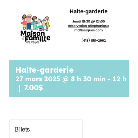
Programmation
Mon Compte
Panier
Halte-garderie
OFFRES D’EMPLOI
27 mars 2025 @ 8 h 30 min
-
12 h 00
|
7.00$
Billets