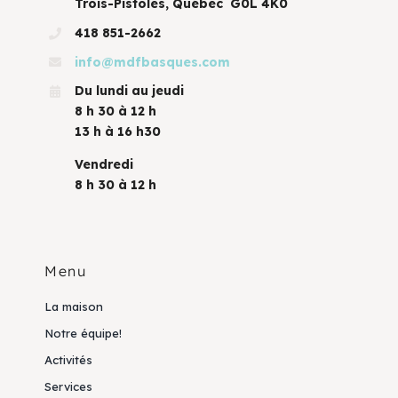
Trois-Pistoles, Québec G0L 4K0
418 851-2662
info@mdfbasques.com
Du lundi au jeudi
8 h 30 à 12 h
13 h à 16 h30
Vendredi
8 h 30 à 12 h
Menu
La maison
Notre équipe!
Activités
Services