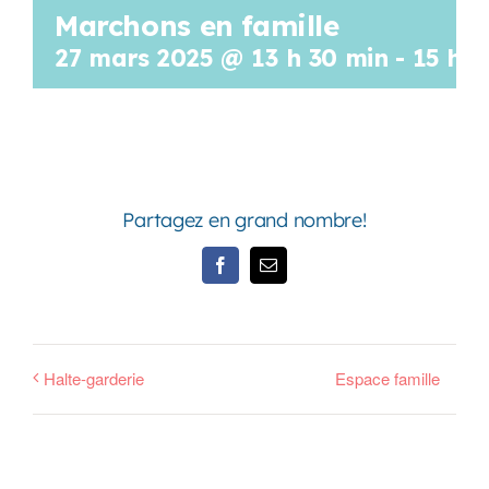
Marchons en famille
Programmation
27 mars 2025 @ 13 h 30 min
-
15 h 0
Mon Compte
Panier
Partagez en grand nombre!
OFFRES D’EMPLOI
Facebook
Email
Halte-garderie
Espace famille