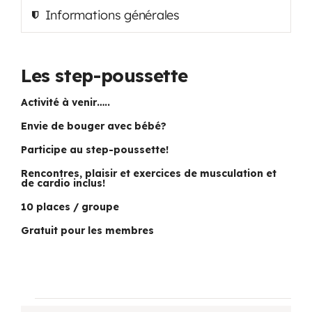
Informations générales
Programmation
Mon Compte
Les step-poussette
Activité à venir…..
Panier
Envie de bouger avec bébé?
Participe au step-poussette!
OFFRES D’EMPLOI
Rencontres, plaisir et exercices de musculation et
de cardio inclus!
10 places / groupe
Gratuit pour les membres
Évènements