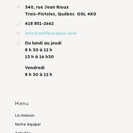
340, rue Jean Rioux
Trois-Pistoles, Québec G0L 4K0
418 851-2662
info@mdfbasques.com
Du lundi au jeudi
8 h 30 à 12 h
13 h à 16 h30
Vendredi
8 h 30 à 12 h
Menu
La maison
Notre équipe!
Activités