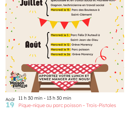
Voir le calendrier
11 h 30 min
-
13 h 30 min
Août
19
Pique-nique au parc poisson – Trois-Pistoles