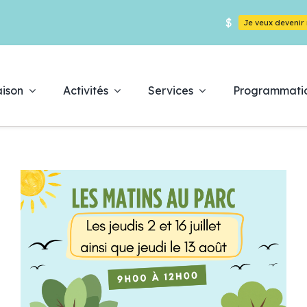
$
Je veux deveni
ison
Activités
Services
Programmati
Déc
es
pr