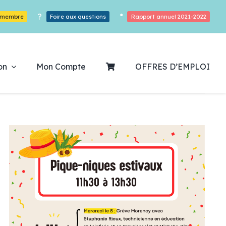
?
*
r membre
Foire aux questions
Rapport annuel 2021-2022
on
Mon Compte
OFFRES D’EMPLOI
ouvrez notre
ogrammation
Des Heures De Plaisirs!