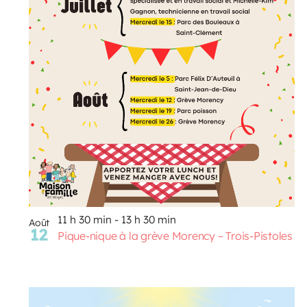
Photo
AOÛT
19
11 H 30 Min
-
13 H 30 Min
View
Pique-nique au parc poisson – Trois-Pistoles
AOÛT
20
10 H 00 Min
-
11 H 30 Min
Marche en famille
Voir Le Calendrier
11 h 30 min
-
13 h 30 min
Août
12
Pique-nique à la grève Morency – Trois-Pistoles