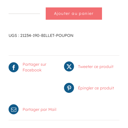
Ajouter au panier
quantité
de
Billet
poupon
UGS :
21234-190-BILLET-POUPON
Partager sur
Tweeter ce produit
Facebook
Épingler ce produit
Partager par Mail