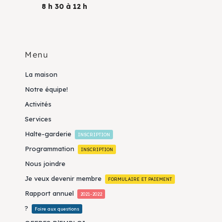
8 h 30 à 12 h
Menu
La maison
Notre équipe!
Activités
Services
Halte-garderie
INSCRIPTION
Programmation
INSCRIPTION
Nous joindre
Je veux devenir membre
FORMULAIRE ET PAIEMENT
Rapport annuel
2021-2022
?
Foire aux questions