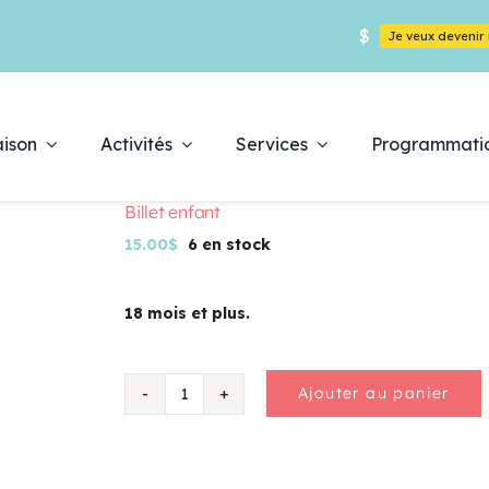
$
Je veux deveni
ison
Activités
Services
Programmati
Billet enfant
15.00
$
6 en stock
18 mois et plus.
Déc
pr
Ajouter au panier
quantité
de
Billet
enfant