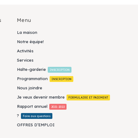
s
Menu
La maison
Notre équipe!
Activités
Services
Halte-garderie
INSCRIPTION
Programmation
INSCRIPTION
Nous joindre
Je veux devenir membre
FORMULAIRE ET PAIEMENT
Rapport annuel
2021-2022
?
Foire aux questions
OFFRES D’EMPLOI