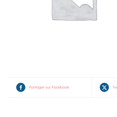
19
11 H 30 Min
-
13 H 30 Min
Pique-nique au parc poisson – Trois-Pistoles
AOÛT
20
10 H 00 Min
-
11 H 30 Min
Marche en famille
Voir Le Calendrier
Partager sur Facebook
Tw