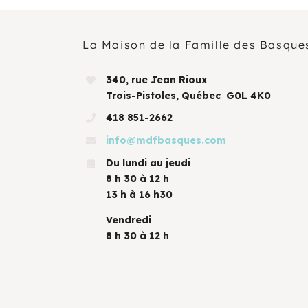
La Maison de la Famille des Basque
340, rue Jean Rioux
Trois-Pistoles, Québec G0L 4K0
418 851-2662
info@mdfbasques.com
Du lundi au jeudi
8 h 30 à 12 h
13 h à 16 h30
Vendredi
8 h 30 à 12 h