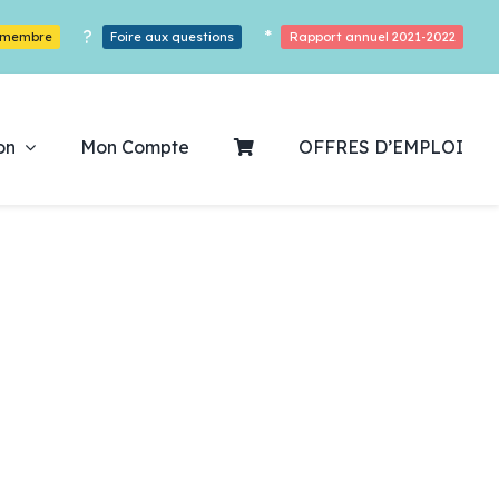
?
*
r membre
Foire aux questions
Rapport annuel 2021-2022
on
Mon Compte
OFFRES D’EMPLOI
ouvrez notre
ogrammation
Des Heures De Plaisirs!