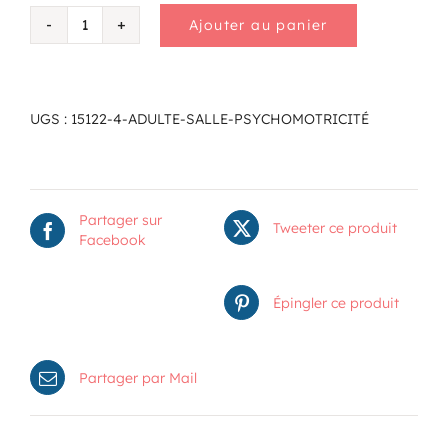
Ajouter au panier
quantité
de
Adulte
salle
psychomotricité
UGS :
15122-4-ADULTE-SALLE-PSYCHOMOTRICITÉ
Partager sur
Tweeter ce produit
Facebook
Épingler ce produit
Partager par Mail