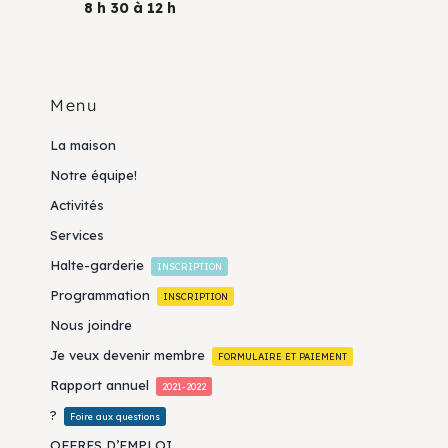
8 h 30 à 12 h
Menu
La maison
Notre équipe!
Activités
Services
Halte-garderie
INSCRIPTION
Programmation
INSCRIPTION
Nous joindre
Je veux devenir membre
FORMULAIRE ET PAIEMENT
Rapport annuel
2021-2022
?
Foire aux questions
OFFRES D’EMPLOI