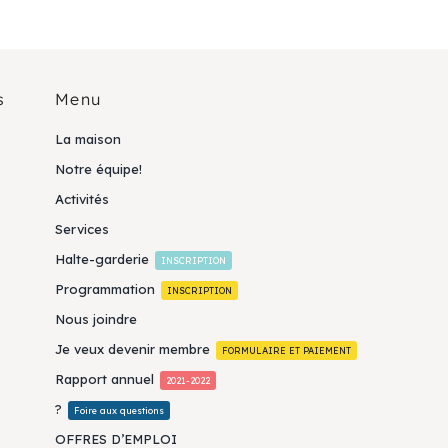
s
Menu
La maison
Notre équipe!
Activités
Services
Halte-garderie
INSCRIPTION
Programmation
INSCRIPTION
Nous joindre
Je veux devenir membre
FORMULAIRE ET PAIEMENT
Rapport annuel
2021-2022
?
Foire aux questions
OFFRES D’EMPLOI