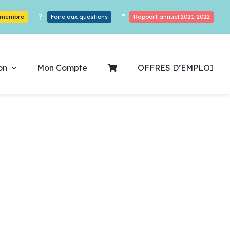
?
*
r membre
Foire aux questions
Rapport annuel 2021-2022
on
Mon Compte
OFFRES D’EMPLOI
ouvrez notre
ogrammation
Des Heures De Plaisirs!