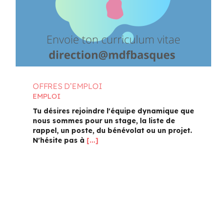
19
11 H 30 Min
-
13 H 30 Min
Pique-nique au parc poisson – Trois-Pistoles
AOÛT
20
10 H 00 Min
-
11 H 30 Min
Marche en famille
OFFRES D’EMPLOI
EMPLOI
Voir Le Calendrier
Tu désires rejoindre l'équipe dynamique que
nous sommes pour un stage, la liste de
rappel, un poste, du bénévolat ou un projet.
N'hésite pas à
[...]