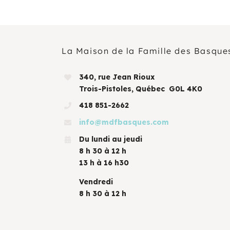
La Maison de la Famille des Basque
340, rue Jean Rioux
Trois-Pistoles, Québec G0L 4K0
418 851-2662
info@mdfbasques.com
Du lundi au jeudi
8 h 30 à 12 h
13 h à 16 h30
Vendredi
8 h 30 à 12 h