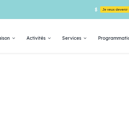
$
Je veux deveni
ison
Activités
Services
Programmati
Déc
pr