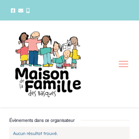
Passer
au
contenu
Tog
Nav
La maison
Activités
Marie-France Pelletier
Évènements dans ce organisateur
Services
Aucun résultat trouvé.
Notice