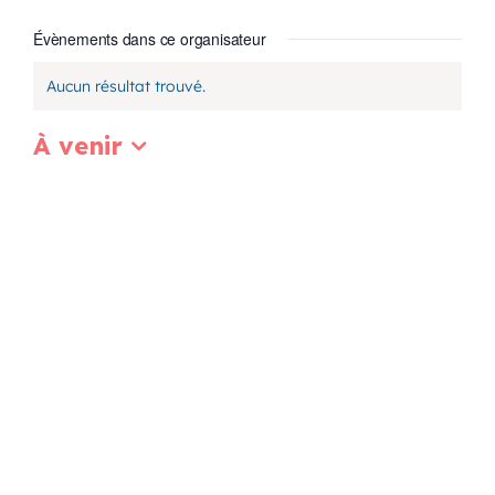
Évènements dans ce organisateur
Programmation
Aucun résultat trouvé.
Notice
Mon Compte
À venir
Sélectionnez
Panier
une
date.
OFFRES D’EMPLOI