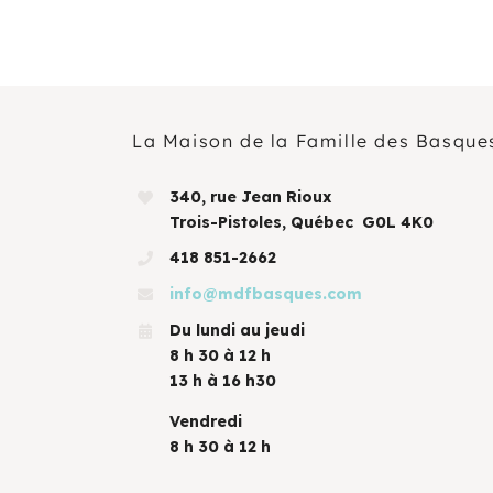
La Maison de la Famille des Basque
340, rue Jean Rioux
Trois-Pistoles, Québec G0L 4K0
418 851-2662
info@mdfbasques.com
Du lundi au jeudi
8 h 30 à 12 h
13 h à 16 h30
Vendredi
8 h 30 à 12 h