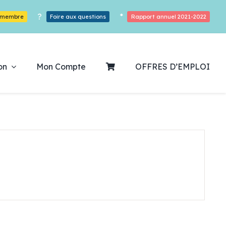
?
*
r membre
Foire aux questions
Rapport annuel 2021-2022
on
Mon Compte
OFFRES D’EMPLOI
ouvrez notre
ogrammation
Des Heures De Plaisirs!