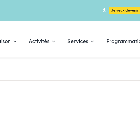
$
Je veux deveni
ison
Activités
Services
Programmati
Déc
es
pr