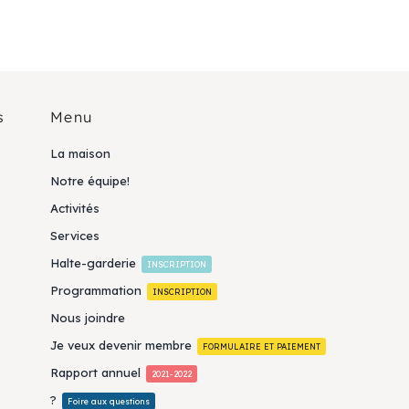
s
Menu
La maison
Notre équipe!
Activités
Services
Halte-garderie
INSCRIPTION
Programmation
INSCRIPTION
Nous joindre
Je veux devenir membre
FORMULAIRE ET PAIEMENT
Rapport annuel
2021-2022
?
Foire aux questions