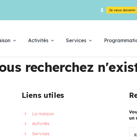
$
Je veux deveni
ison
Activités
Services
Programmati
ous recherchez n'exist
Déc
Liens utiles
Re
es
pr
Vou
La maison
un 
Activités
Rec
Services