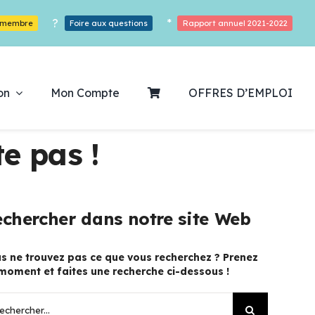
?
*
r membre
Foire aux questions
Rapport annuel 2021-2022
on
Mon Compte
OFFRES D’EMPLOI
e pas !
ouvrez notre
chercher dans notre site Web
ogrammation
s ne trouvez pas ce que vous recherchez ? Prenez
moment et faites une recherche ci-dessous !
Des Heures De Plaisirs!
hercher: