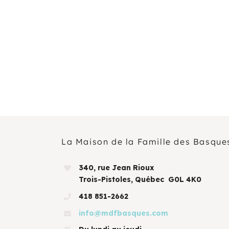
AOÛT
19
11 H 30 Min
-
13 H 30 Min
Pique-nique au parc poisson – Trois-Pistoles
AOÛT
20
10 H 00 Min
-
11 H 30 Min
Marche en famille
Voir Le Calendrier
La Maison de la Famille des Basque
340, rue Jean Rioux
Trois-Pistoles, Québec G0L 4K0
418 851-2662
info@mdfbasques.com