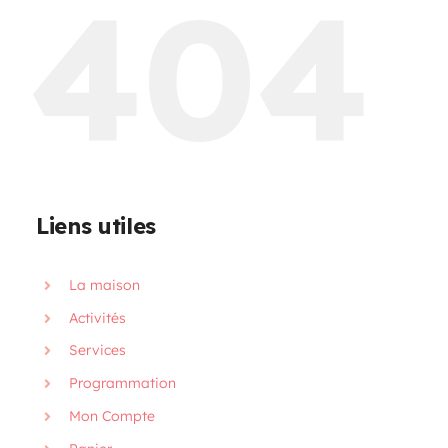
404
Programmation
Mon Compte
Panier
Liens utiles
OFFRES D’EMPLOI
La maison
Activités
Services
Programmation
Mon Compte