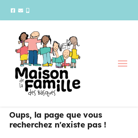
Passer
au
contenu
Tog
Nav
La maison
Activités
Oups, la page que vous
recherchez n'existe pas !
Services