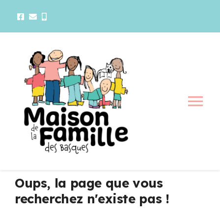
Passer
au
contenu
Tog
Nav
La maison
Activités
Oups, la page que vous
recherchez n'existe pas !
Services