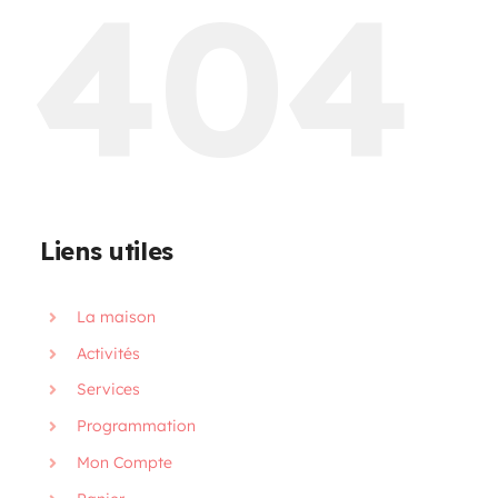
404
Programmation
Mon Compte
Panier
Liens utiles
OFFRES D’EMPLOI
La maison
Activités
Services
Programmation
Mon Compte