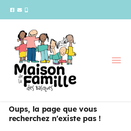
Passer
au
contenu
Tog
Nav
La maison
Activités
Oups, la page que vous
recherchez n'existe pas !
Services