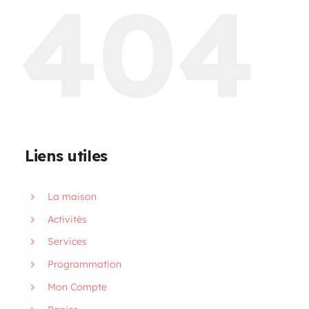
404
Programmation
Mon Compte
Panier
Liens utiles
OFFRES D’EMPLOI
La maison
Activités
Services
Programmation
Mon Compte