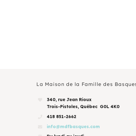
AOÛT
19
11 H 30 Min
-
13 H 30 Min
Pique-nique au parc poisson – Trois-Pistoles
AOÛT
20
10 H 00 Min
-
11 H 30 Min
Marche en famille
Voir Le Calendrier
La Maison de la Famille des Basque
340, rue Jean Rioux
Trois-Pistoles, Québec G0L 4K0
418 851-2662
info@mdfbasques.com