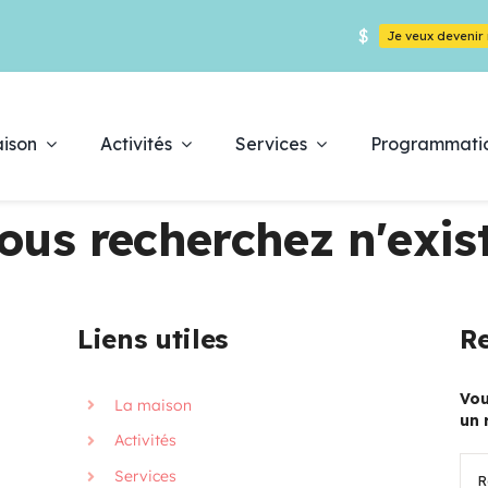
$
Je veux deveni
ison
Activités
Services
Programmati
ous recherchez n'exist
Déc
Liens utiles
Re
es
pr
Vou
La maison
un 
Activités
Rec
Services