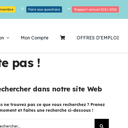
?
*
r membre
Foire aux questions
Rapport annuel 2021-2022
on
Mon Compte
OFFRES D’EMPLOI
e pas !
ouvrez notre
chercher dans notre site Web
ogrammation
s ne trouvez pas ce que vous recherchez ? Prenez
moment et faites une recherche ci-dessous !
Des Heures De Plaisirs!
hercher: