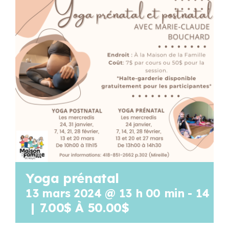
Programmation
Mon Compte
Panier
OFFRES D’EMPLOI
Yoga prénatal
13 mars 2024 @ 13 h 00 min
-
14 h 
|
7.00$ À 50.00$