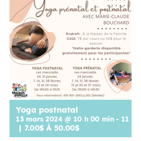
Programmation
Mon Compte
Panier
OFFRES D’EMPLOI
Yoga postnatal
13 mars 2024 @ 10 h 00 min
-
11 h 
|
7.00$ À 50.00$