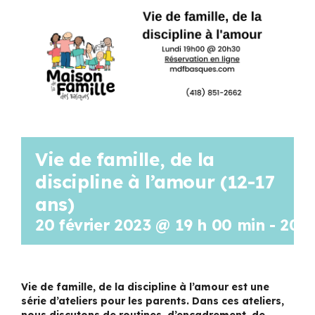
Programmation
Mon Compte
Panier
Vie de famille, de la
OFFRES D’EMPLOI
discipline à l’amour (12-17
ans)
20 février 2023 @ 19 h 00 min
-
20 h
Vie de famille, de la discipline à l’amour est une
série d’ateliers pour les parents. Dans ces ateliers,
nous discutons de routines, d’encadrement, de