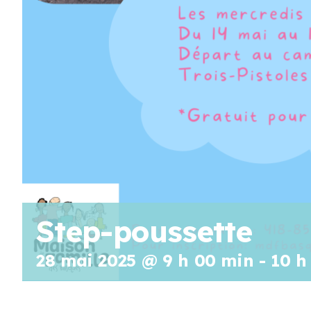
Step-poussette
28 mai 2025 @ 9 h 00 min
-
10 h