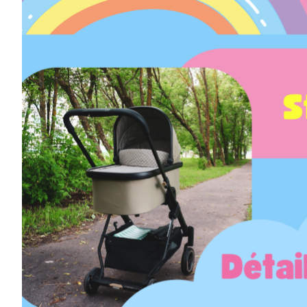
AOÛT
19
11 H 30 Min
-
13 H 30 Min
Pique-nique au parc poisson – Trois-Pistoles
AOÛT
20
10 H 00 Min
-
11 H 30 Min
Marche en famille
Voir Le Calendrier