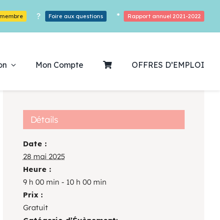
?
*
r membre
Foire aux questions
Rapport annuel 2021-2022
on
Mon Compte
OFFRES D’EMPLOI
Détails
Date :
ouvrez notre
28 mai 2025
Heure :
ogrammation
9 h 00 min - 10 h 00 min
Prix :
Des Heures De Plaisirs!
Gratuit