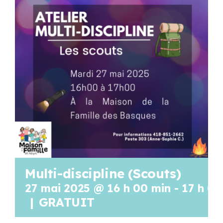
Programmation
Mon Compte
Panier
OFFRES D’EMPLOI
Multi-discipline (Scouts)
27 mai 2025 @ 16 h 00 min
-
17 h 00
|
GRATUIT