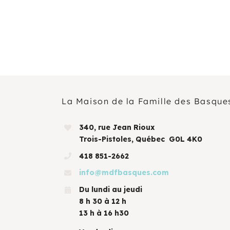
La Maison de la Famille des Basque
340, rue Jean Rioux
Trois-Pistoles, Québec G0L 4K0
418 851-2662
info@mdfbasques.com
Du lundi au jeudi
8 h 30 à 12 h
13 h à 16 h30