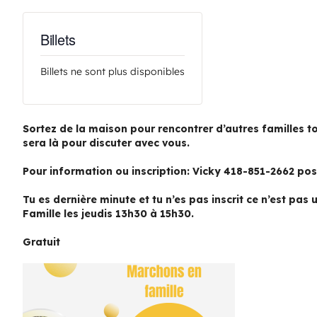
AOÛT
19
Billets
11 H 30 Min
-
13 H 30 Min
Pique-nique au parc poisson – Trois-Pistoles
Billets ne sont plus disponibles
AOÛT
20
10 H 00 Min
-
11 H 30 Min
Sortez de la maison pour rencontrer d’autres familles to
sera là pour discuter avec vous.
Marche en famille
Pour information ou inscription: Vicky 418-851-2662 po
Voir Le Calendrier
Tu es dernière minute et tu n’es pas inscrit ce n’est pas
Famille les jeudis 13h30 à 15h30.
Gratuit