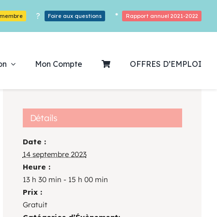
?
*
r membre
Foire aux questions
Rapport annuel 2021-2022
on
Mon Compte
OFFRES D’EMPLOI
Détails
Date :
ouvrez notre
14 septembre 2023
Heure :
ogrammation
13 h 30 min - 15 h 00 min
Prix :
Des Heures De Plaisirs!
Gratuit