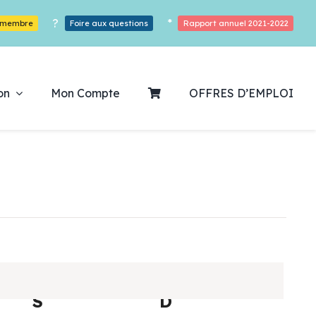
?
*
r membre
Foire aux questions
Rapport annuel 2021-2022
on
Mon Compte
OFFRES D’EMPLOI
ouvrez notre
ogrammation
Des Heures De Plaisirs!
S
samedi
D
dimanche