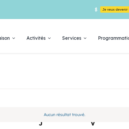
$
Je veux deveni
ison
Activités
Services
Programmati
e
Déc
pr
Aucun résultat trouvé.
Notice
ercredi
J
jeudi
V
vendredi