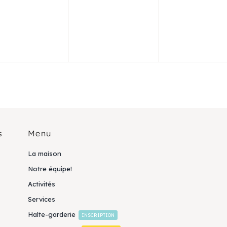
ènement,
évènement,
évènemen
s
Menu
La maison
Notre équipe!
Activités
Services
Halte-garderie
INSCRIPTION