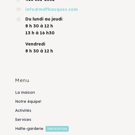
info@mdfbasques.com
Du lundi au jeudi
8 h 30 à 12 h
13 h à 16 h30
Vendredi
8 h 30 à 12 h
Menu
La maison
Notre équipe!
Activités
Services
Halte-garderie
INSCRIPTION