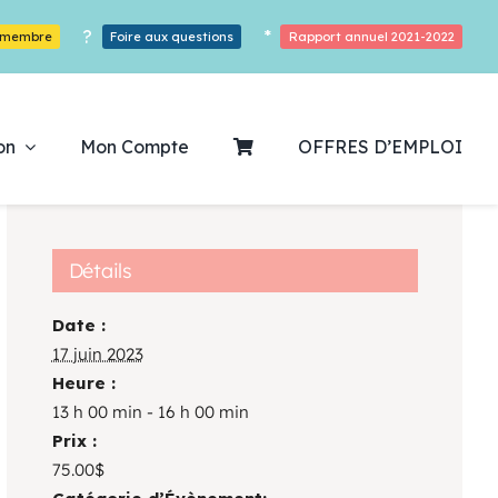
?
*
r membre
Foire aux questions
Rapport annuel 2021-2022
on
Mon Compte
OFFRES D’EMPLOI
Détails
Date :
ouvrez notre
17 juin 2023
Heure :
ogrammation
13 h 00 min - 16 h 00 min
Prix :
Des Heures De Plaisirs!
75.00$