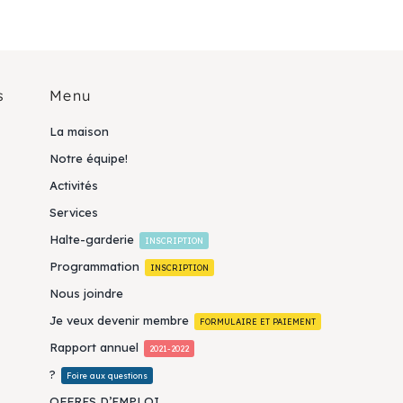
s
Menu
La maison
Notre équipe!
Activités
Services
Halte-garderie
INSCRIPTION
Programmation
INSCRIPTION
Nous joindre
Je veux devenir membre
FORMULAIRE ET PAIEMENT
Rapport annuel
2021-2022
?
Foire aux questions
OFFRES D’EMPLOI