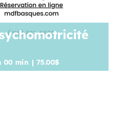
psychomotricité
h 00 min
|
75.00$