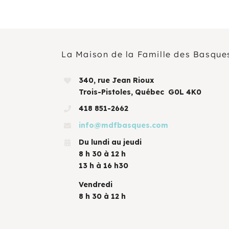
La Maison de la Famille des Basque
340, rue Jean Rioux
Trois-Pistoles, Québec G0L 4K0
418 851-2662
info@mdfbasques.com
Du lundi au jeudi
8 h 30 à 12 h
13 h à 16 h30
Vendredi
8 h 30 à 12 h