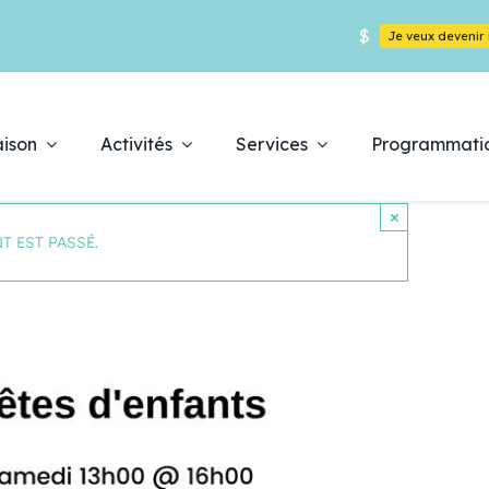
$
Je veux deveni
ison
Activités
Services
Programmati
×
T EST PASSÉ.
Déc
es
pr