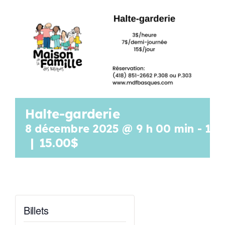
Programmation
Mon Compte
Panier
Halte-garderie
OFFRES D’EMPLOI
8 décembre 2025 @ 9 h 00 min
-
15 
|
15.00$
Billets