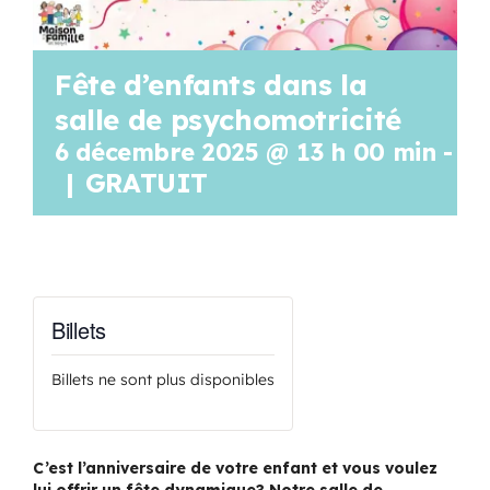
Fête d’enfants dans la
salle de psychomotricité
6 décembre 2025 @ 13 h 00 min
-
16
|
GRATUIT
Billets
Billets ne sont plus disponibles
C’est l’anniversaire de votre enfant et vous voulez