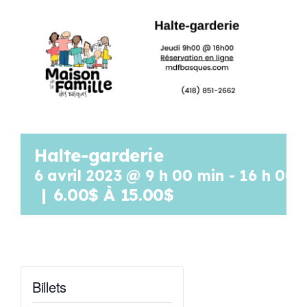
Programmation
Mon Compte
Panier
Halte-garderie
OFFRES D’EMPLOI
6 avril 2023 @ 9 h 00 min
-
16 h 00 
|
6.00$ À 15.00$
Billets