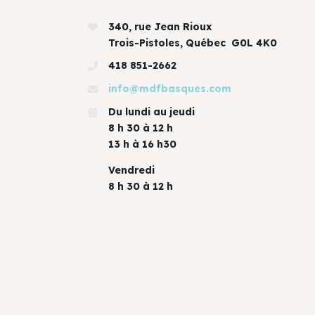
340, rue Jean Rioux
Trois-Pistoles, Québec G0L 4K0
418 851-2662
info@mdfbasques.com
Du lundi au jeudi
8 h 30 à 12 h
13 h à 16 h30
Vendredi
8 h 30 à 12 h