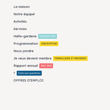
La maison
Notre équipe!
Activités
Services
Halte-garderie
INSCRIPTION
Programmation
INSCRIPTION
Nous joindre
Je veux devenir membre
FORMULAIRE ET PAIEMENT
Rapport annuel
2021-2022
?
Foire aux questions
OFFRES D’EMPLOI