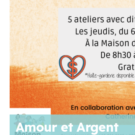
AOÛT
19
11 H 30 Min
-
13 H 30 Min
Pique-nique au parc poisson – Trois-Pistoles
AOÛT
20
10 H 00 Min
-
11 H 30 Min
Marche en famille
Voir Le Calendrier
Amour et Argent