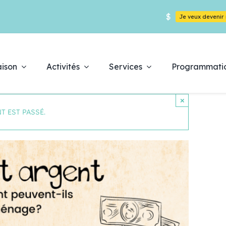
$
Je veux deveni
ison
Activités
Services
Programmati
×
T EST PASSÉ.
Déc
es
pr