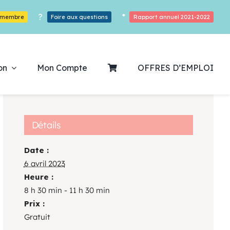
?
*
r membre
Foire aux questions
Rapport annuel 2021-2022
on
Mon Compte
OFFRES D’EMPLOI
Détails
Date :
ouvrez notre
6 avril 2023
Heure :
ogrammation
8 h 30 min - 11 h 30 min
Prix :
Des Heures De Plaisirs!
Gratuit