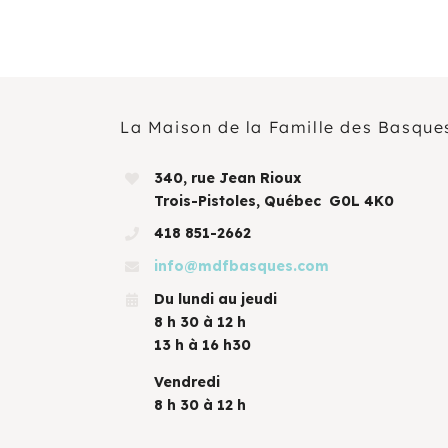
La Maison de la Famille des Basque
340, rue Jean Rioux
Trois-Pistoles, Québec G0L 4K0
418 851-2662
info@mdfbasques.com
Du lundi au jeudi
8 h 30 à 12 h
13 h à 16 h30
Vendredi
8 h 30 à 12 h