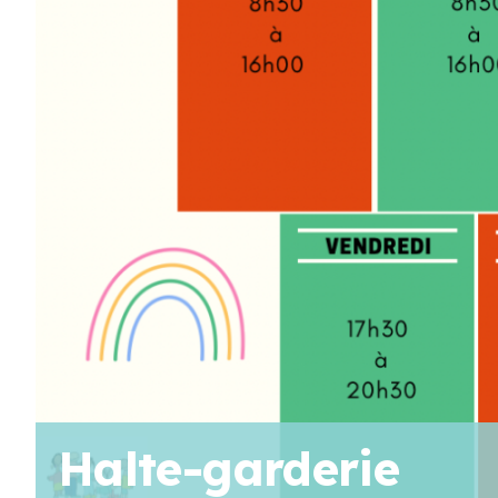
AOÛT
19
11 H 30 Min
-
13 H 30 Min
Pique-nique au parc poisson – Trois-Pistoles
AOÛT
20
10 H 00 Min
-
11 H 30 Min
Marche en famille
Voir Le Calendrier
Halte-garderie