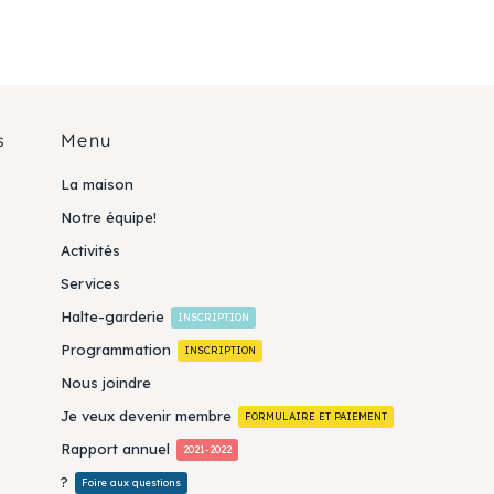
s
Menu
La maison
Notre équipe!
Activités
Services
Halte-garderie
INSCRIPTION
Programmation
INSCRIPTION
Nous joindre
Je veux devenir membre
FORMULAIRE ET PAIEMENT
Rapport annuel
2021-2022
?
Foire aux questions