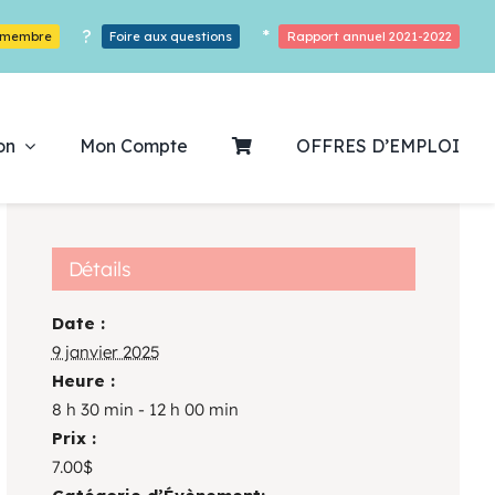
?
*
r membre
Foire aux questions
Rapport annuel 2021-2022
on
Mon Compte
OFFRES D’EMPLOI
Détails
Date :
ouvrez notre
9 janvier 2025
Heure :
ogrammation
8 h 30 min - 12 h 00 min
Prix :
Des Heures De Plaisirs!
7.00$