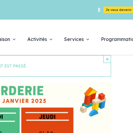
$
Je veux deveni
ison
Activités
Services
Programmati
×
T EST PASSÉ.
Déc
es
pr