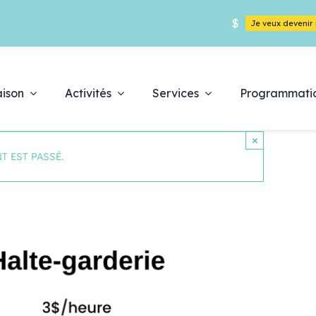
$
Je veux deveni
ison
Activités
Services
Programmati
×
T EST PASSÉ.
Déc
es
pr