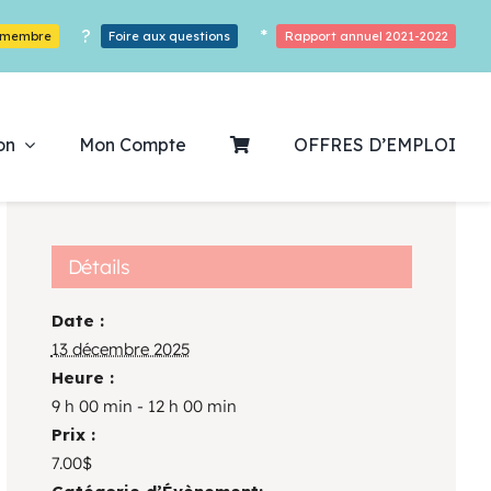
?
*
r membre
Foire aux questions
Rapport annuel 2021-2022
on
Mon Compte
OFFRES D’EMPLOI
Détails
Date :
ouvrez notre
13 décembre 2025
Heure :
ogrammation
9 h 00 min - 12 h 00 min
Prix :
Des Heures De Plaisirs!
7.00$