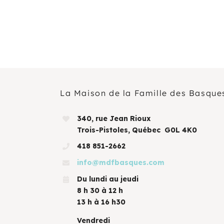
La Maison de la Famille des Basque
340, rue Jean Rioux
Trois-Pistoles, Québec G0L 4K0
418 851-2662
info@mdfbasques.com
Du lundi au jeudi
8 h 30 à 12 h
13 h à 16 h30
Vendredi