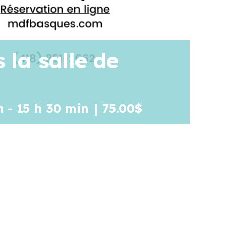
 la salle de
n
-
15 h 30 min
|
75.00$