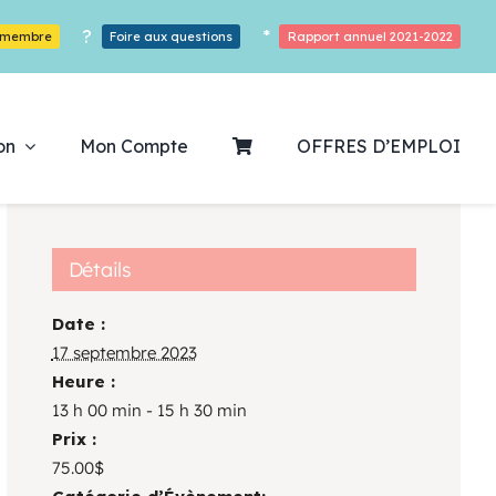
?
*
r membre
Foire aux questions
Rapport annuel 2021-2022
on
Mon Compte
OFFRES D’EMPLOI
Détails
Date :
ouvrez notre
17 septembre 2023
Heure :
ogrammation
13 h 00 min - 15 h 30 min
Prix :
Des Heures De Plaisirs!
75.00$