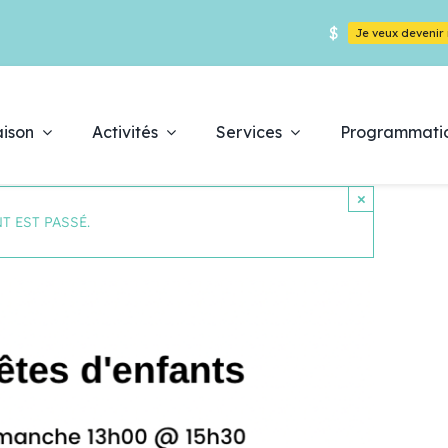
$
Je veux deveni
ison
Activités
Services
Programmati
×
T EST PASSÉ.
Déc
es
pr