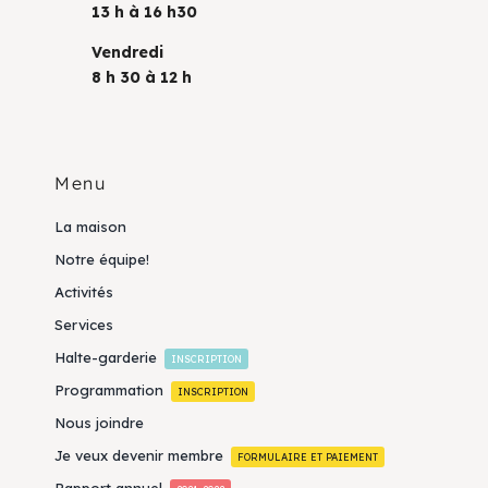
13 h à 16 h30
Vendredi
8 h 30 à 12 h
Menu
La maison
Notre équipe!
Activités
Services
Halte-garderie
INSCRIPTION
Programmation
INSCRIPTION
Nous joindre
Je veux devenir membre
FORMULAIRE ET PAIEMENT
Rapport annuel