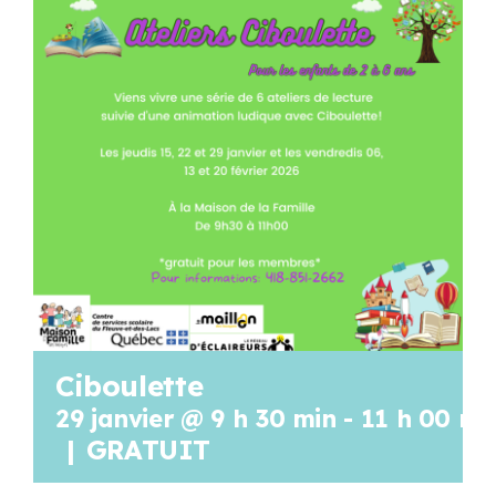
Programmation
Mon Compte
Panier
OFFRES D’EMPLOI
Ciboulette
29 janvier @ 9 h 30 min
-
11 h 00 mi
|
GRATUIT