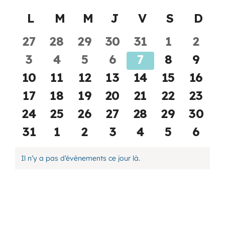
Sélectionnez
Calendrier
L
lundi
M
mardi
M
mercredi
J
jeudi
V
vendredi
S
samedi
D
di
une
Programmation
date.
de
0
0
0
0
0
0
0
27
28
29
30
31
1
2
Évènements
Mon Compte
évènements
évènements
évènements
évènements
évènements
évènemen
évèn
0
0
0
0
0
0
0
3
4
5
6
7
8
9
évènements
évènements
évènements
évènements
évènements
évènemen
évèn
0
0
0
0
0
0
0
10
11
12
13
14
15
16
Panier
évènements
évènements
évènements
évènements
évènements
évènemen
évène
0
0
0
0
0
0
0
17
18
19
20
21
22
23
évènements
évènements
évènements
évènements
évènements
évènemen
évène
0
0
0
0
0
0
0
24
25
26
27
28
29
30
OFFRES D’EMPLOI
évènements
évènements
évènements
évènements
évènements
évènemen
évène
0
0
0
0
0
0
0
31
1
2
3
4
5
6
évènements
évènements
évènements
évènements
évènements
évènemen
évèn
Il n’y a pas d’évènements ce jour là.
Notice