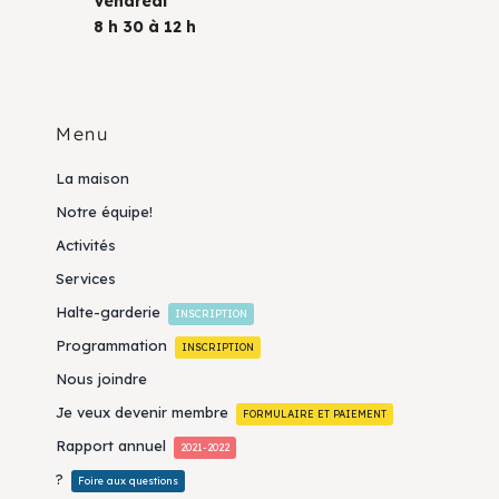
Vendredi
8 h 30 à 12 h
Menu
La maison
Notre équipe!
Activités
Services
Halte-garderie
INSCRIPTION
Programmation
INSCRIPTION
Nous joindre
Je veux devenir membre
FORMULAIRE ET PAIEMENT
Rapport annuel
2021-2022
?
Foire aux questions