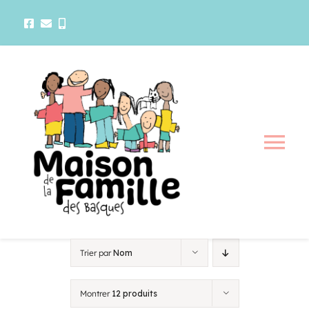
Passer
au
contenu
Tog
Nav
La maison
Activités
Trier par
Nom
Services
Montrer
12 produits