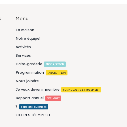
s
Menu
La maison
Notre équipe!
Activités
Services
Halte-garderie
INSCRIPTION
Programmation
INSCRIPTION
Nous joindre
Je veux devenir membre
FORMULAIRE ET PAIEMENT
Rapport annuel
2021-2022
?
Foire aux questions
OFFRES D’EMPLOI