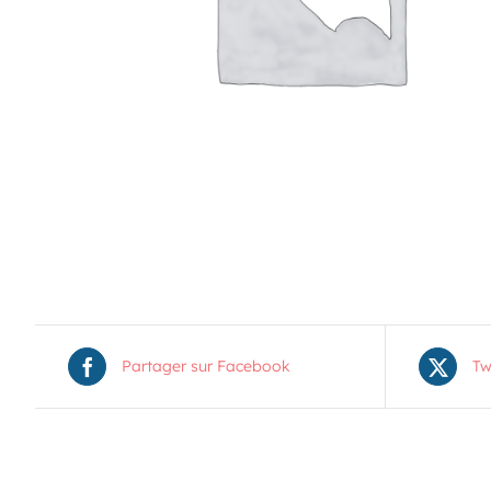
13
9 H 00 Min
-
12 H 00 Min
Les matins au parc
AOÛT
19
11 H 30 Min
-
13 H 30 Min
Pique-nique au parc poisson – Trois-Pistoles
Voir Le Calendrier
Partager sur Facebook
Tw