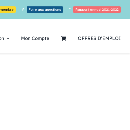
?
*
r membre
Foire aux questions
Rapport annuel 2021-2022
on
Mon Compte
OFFRES D’EMPLOI
ouvrez notre
ogrammation
Des Heures De Plaisirs!