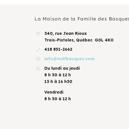
La Maison de la Famille des Basque
340, rue Jean Rioux
Trois-Pistoles, Québec G0L 4K0
418 851-2662
info@mdfbasques.com
Du lundi au jeudi
8 h 30 à 12 h
13 h à 16 h30
Vendredi
8 h 30 à 12 h