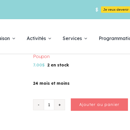
$
Je veux deveni
ison
Activités
Services
Programmati
Poupon
7.00
$
2 en stock
24 mois et moins
Déc
pr
Ajouter au panier
quantité
de
Poupon