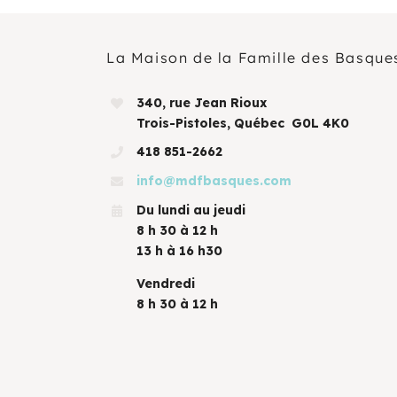
La Maison de la Famille des Basque
340, rue Jean Rioux
Trois-Pistoles, Québec G0L 4K0
418 851-2662
info@mdfbasques.com
Du lundi au jeudi
8 h 30 à 12 h
13 h à 16 h30
Vendredi
8 h 30 à 12 h