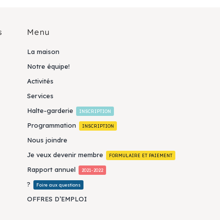
s
Menu
La maison
Notre équipe!
Activités
Services
Halte-garderie
INSCRIPTION
Programmation
INSCRIPTION
Nous joindre
Je veux devenir membre
FORMULAIRE ET PAIEMENT
Rapport annuel
2021-2022
?
Foire aux questions
OFFRES D’EMPLOI