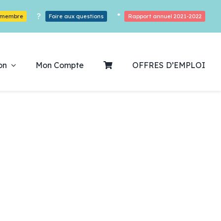
?
*
r membre
Foire aux questions
Rapport annuel 2021-2022
on
Mon Compte
OFFRES D’EMPLOI
ouvrez notre
ogrammation
Des Heures De Plaisirs!