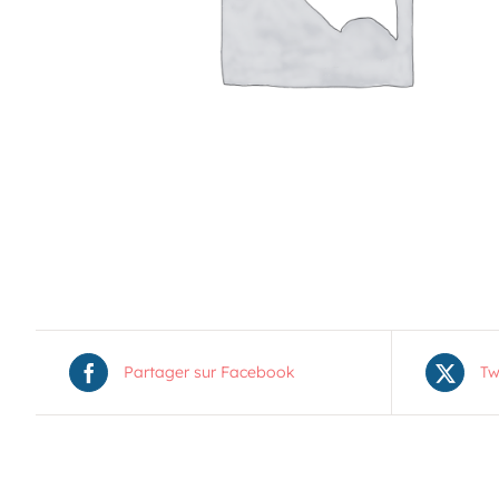
19
11 H 30 Min
-
13 H 30 Min
Pique-nique au parc poisson – Trois-Pistoles
AOÛT
20
10 H 00 Min
-
11 H 30 Min
Marche en famille
Voir Le Calendrier
Partager sur Facebook
Tw