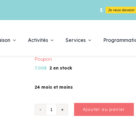
$
Je veux deveni
ison
Activités
Services
Programmati
Poupon
7.00
$
2 en stock
24 mois et moins
Déc
pr
Ajouter au panier
quantité
de
Poupon