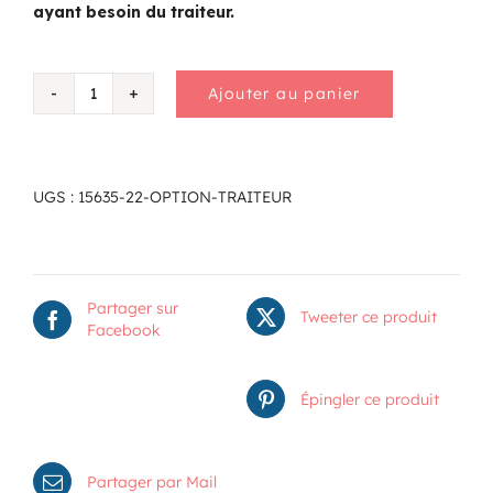
ayant besoin du traiteur.
Ajouter au panier
quantité
de
Option
traiteur
UGS :
15635-22-OPTION-TRAITEUR
Partager sur
Tweeter ce produit
Facebook
Épingler ce produit
Partager par Mail