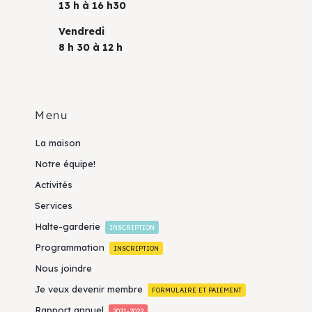
13 h à 16 h30
Vendredi
8 h 30 à 12 h
Menu
La maison
Notre équipe!
Activités
Services
Halte-garderie
INSCRIPTION
Programmation
INSCRIPTION
Nous joindre
Je veux devenir membre
FORMULAIRE ET PAIEMENT
Rapport annuel
2021-2022